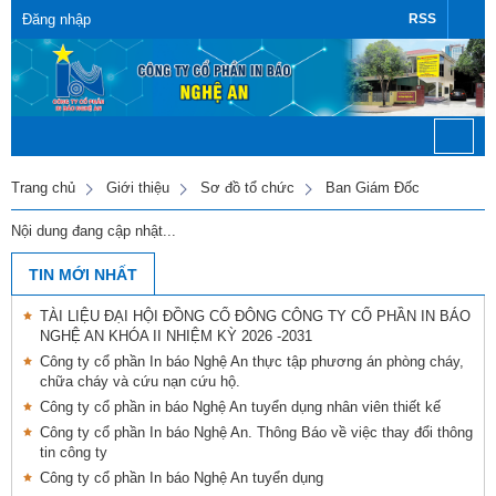
Đăng nhập
RSS
Trang chủ
Giới thiệu
Sơ đồ tổ chức
Ban Giám Đốc
Nội dung đang cập nhật...
TIN MỚI NHẤT
TÀI LIỆU ĐẠI HỘI ĐỒNG CỔ ĐÔNG CÔNG TY CỔ PHẦN IN BÁO
NGHỆ AN KHÓA II NHIỆM KỲ 2026 -2031
Công ty cổ phần In báo Nghệ An thực tập phương án phòng cháy,
chữa cháy và cứu nạn cứu hộ.
Công ty cổ phần in báo Nghệ An tuyển dụng nhân viên thiết kế
Công ty cổ phần In báo Nghệ An. Thông Báo về việc thay đổi thông
tin công ty
Công ty cổ phần In báo Nghệ An tuyển dụng