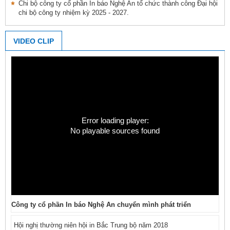
Chi bộ công ty cổ phần In báo Nghệ An tổ chức thành công Đại hội
chi bộ công ty nhiệm kỳ 2025 - 2027.
VIDEO CLIP
Error loading player:
No playable sources found
Công ty cổ phần In báo Nghệ An chuyển mình phát triển
Hội nghị thường niên hội in Bắc Trung bộ năm 2018